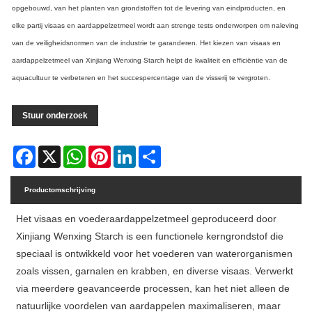
opgebouwd, van het planten van grondstoffen tot de levering van eindproducten, en
elke partij visaas en aardappelzetmeel wordt aan strenge tests onderworpen om naleving
van de veiligheidsnormen van de industrie te garanderen. Het kiezen van visaas en
aardappelzetmeel van Xinjiang Wenxing Starch helpt de kwaliteit en efficiëntie van de
aquacultuur te verbeteren en het succespercentage van de visserij te vergroten.
Stuur onderzoek
Facebook
X
WhatsApp
Pinterest
LinkedIn
Share
Productomschrijving
Het visaas en voederaardappelzetmeel geproduceerd door
Xinjiang Wenxing Starch is een functionele kerngrondstof die
speciaal is ontwikkeld voor het voederen van waterorganismen
zoals vissen, garnalen en krabben, en diverse visaas. Verwerkt
via meerdere geavanceerde processen, kan het niet alleen de
natuurlijke voordelen van aardappelen maximaliseren, maar