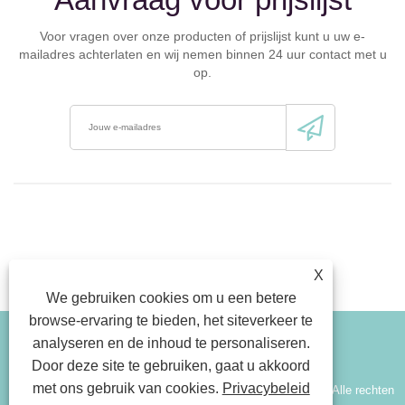
Voor vragen over onze producten of prijslijst kunt u uw e-
mailadres achterlaten en wij nemen binnen 24 uur contact met u
op.
X
We gebruiken cookies om u een betere
browse-ervaring te bieden, het siteverkeer te
analyseren en de inhoud te personaliseren.
Link
Sitemap
RSS
Xml
Privacybeleid
Door deze site te gebruiken, gaat u akkoord
met ons gebruik van cookies.
Privacybeleid
Copyright © 2026 Xinjiang Wenxing Potato Industry Co., Ltd. Alle rechten