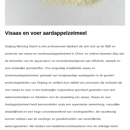
Visaas en voer aardappelzetmeel
Xinjiang Wenxing Starch is een professionele fabrikant die zich richt op de R&D en
productie van visaas en voederaardappelzetmeel in China, en voldoet daarmee diep aan
de behoeften van de aquacultuur- en recreatievisserijsector aan efficiënte, stabiele en
zeer smakelijke grondstoffen. Ons zorgvuldig ontwikkelde visaas en
voederaardappelzetmeel, gemaakt van hoogwaardige aardappelen in de gouden
productiegebieden van Xinjiang en verfijnd door middel van processen die exclusief zijn
voor visaas en voer, is een belangrijke coöperatieve grondstof geworden voor veel
watervoerbedrijven en fabrieken voor de verwerking van visaas. Visaas en voer
Aardappelzetmeel heeft kernvoordelen zoals een supersterke samenhang, natuurlijke
smakelijkheid en een hoge conversiesnelheid van voedingsstoffen, die nauwkeurig
kunnen voldoen aan de voedings- en groeibehoeften van verschillende
waterorganismen. We hebben een kwaliteitscontrolesysteem voor de volledige keten