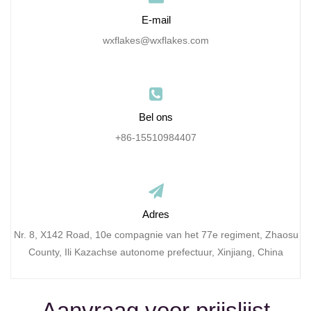
E-mail
wxflakes@wxflakes.com
Bel ons
+86-15510984407
Adres
Nr. 8, X142 Road, 10e compagnie van het 77e regiment, Zhaosu
County, Ili Kazachse autonome prefectuur, Xinjiang, China
Aanvraag voor prijslijst